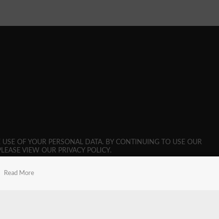
E USE OF YOUR PERSONAL DATA. BY CONTINUING TO USE OUR
LEASE VIEW OUR PRIVACY POLICY.
Read More