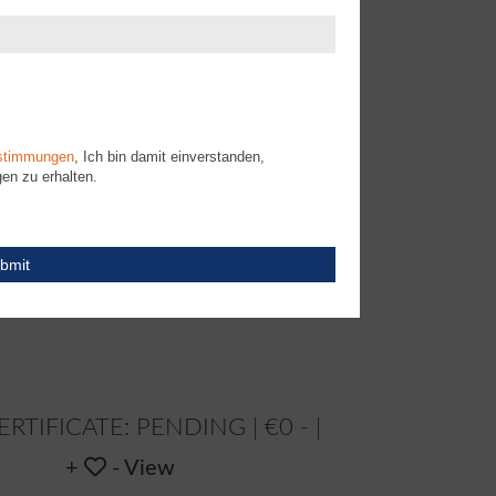
stimmungen
, Ich bin damit einverstanden,
en zu erhalten.
bmit
ERTIFICATE: PENDING
€0 -
-
View