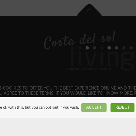
SES COOKIES TO OFFER YOU THE BEST EXPERIENCE ONLINE AND TH
U AGREE TO THESE TERMS. IF YOU WOULD LIKE TO KNOW MORE, P
 ok with this, but you can opt-out if you wish.
ACCEPT
REJECT