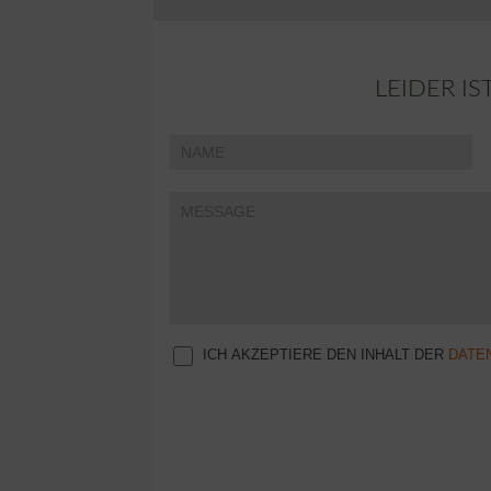
LEIDER I
Falls
Contact
Du
Us
menschlich
bist,
lasse
dieses
Feld
leer.
ICH AKZEPTIERE DEN INHALT DER
DATE