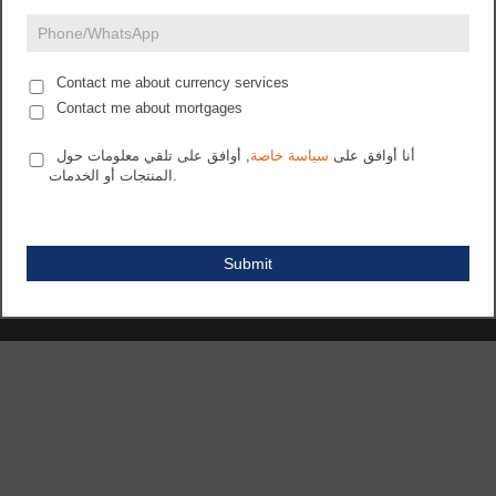
€0 -
blank.
View
-
Contact me about currency services
Contact me about mortgages
WANT TO KNOW MORE?
أنا أوافق على
سياسة خاصة
, أوافق على تلقي معلومات حول
المنتجات أو الخدمات.
ENQUIRE TODAY
Submit
GALLERY & LOCATION