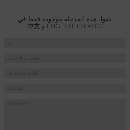
عفوا، هذه المدخلة موجودة فقط في
ENGLISH, ESPAÑOL و 中文.
If
Contact
you
Us
are
human,
leave
this
field
blank.