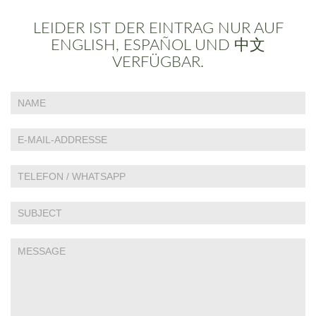
LEIDER IST DER EINTRAG NUR AUF
ENGLISH, ESPAÑOL UND 中文
VERFÜGBAR.
Falls
Contact
Du
Us
menschlich
bist,
lasse
dieses
Feld
leer.