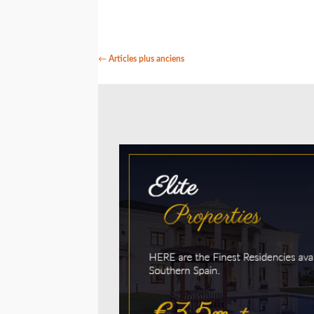
←
Articles plus anciens
NAVIGATION
DES
ARTICLES