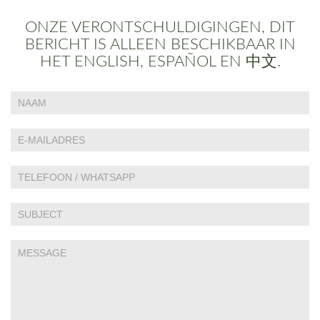
ONZE VERONTSCHULDIGINGEN, DIT
BERICHT IS ALLEEN BESCHIKBAAR IN
HET ENGLISH, ESPAÑOL EN 中文.
Indien
Contact
je
Us
een
mens
bent,
laat
dit
veld
leeg:.