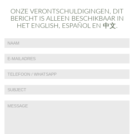
ONZE VERONTSCHULDIGINGEN, DIT
BERICHT IS ALLEEN BESCHIKBAAR IN
HET ENGLISH, ESPAÑOL EN 中文.
Indien
Contact
je
Us
een
mens
bent,
laat
dit
veld
leeg:.