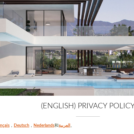
(ENGLISH) PRIVACY POLIC
ançais
，
Deutsch
，
Nederlands
和
العربية
。