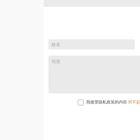
如
Contact
果
Us
你
是
人
类，
该
字
段
请
我接受隐私政策的内容
留
空。