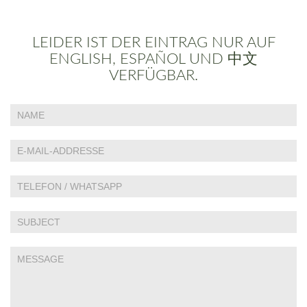
LEIDER IST DER EINTRAG NUR AUF
ENGLISH, ESPAÑOL UND 中文
VERFÜGBAR.
Falls
Contact
Du
Us
menschlich
bist,
lasse
dieses
Feld
leer.